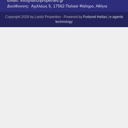
Email:
info@lantziproperties.gr
Διεύθυνση:
Αχιλλέως 5, 17562 Παλαιό Φάληρο, Αθήνα
Copyright 2026 by Lantzi Properties - Powered by
Fortunet Hellas
|
e-agents
technology