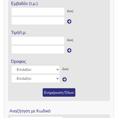
Εμβαδόν (τ.μ.)
έως
Τιμή/τ.μ.
έως
Όροφος
έως
Ενημέρωση Όλων
Αναζήτηση με Κωδικό