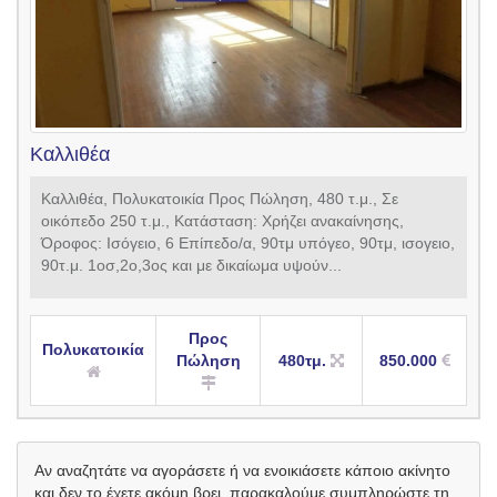
Καλλιθέα
Καλλιθέα, Πολυκατοικία Προς Πώληση, 480 τ.μ., Σε
οικόπεδο 250 τ.μ., Κατάσταση: Χρήζει ανακαίνησης,
Όροφος: Ισόγειο, 6 Επίπεδο/α, 90τμ υπόγεο, 90τμ, ισογειο,
90τ.μ. 1οσ,2ο,3ος και με δικαίωμα υψούν...
Προς
Πολυκατοικία
Πώληση
480τμ.
850.000
Αν αναζητάτε να αγοράσετε ή να ενοικιάσετε κάποιο ακίνητο
και δεν το έχετε ακόμη βρει, παρακαλούμε συμπληρώστε τη