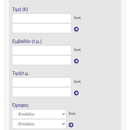
Τιμή (€)
έως
Εμβαδόν (τ.μ.)
έως
Τιμή/τ.μ.
έως
Όροφος
έως