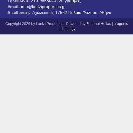
Τηλέφωνο:
210-9858040 (20 γραμμές)
Email:
info@lantziproperties.gr
Διεύθυνση:
Αχιλλέως 5, 17562 Παλαιό Φάληρο, Αθήνα
Copyright 2026 by Lantzi Properties - Powered by
Fortunet Hellas
|
e-agents
technology