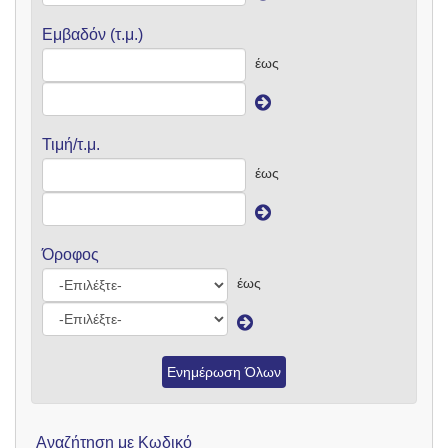
Εμβαδόν (τ.μ.)
έως
Τιμή/τ.μ.
έως
Όροφος
έως
Ενημέρωση Όλων
Αναζήτηση με Κωδικό