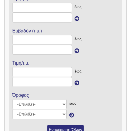
έως
Εμβαδόν (τ.μ.)
έως
Τιμή/τ.μ.
έως
Όροφος
έως
Ενημέρωση Όλων