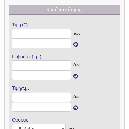
Κριτήρια Ζήτησης
Τιμή (€)
έως
Εμβαδόν (τ.μ.)
έως
Τιμή/τ.μ.
έως
Όροφος
έως