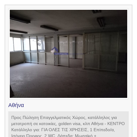
Αθήνα
Προς Πώληση Επαγγελματικός Χώρος, κατάλληλος για
μετατροπή σε κατοικίες, golden visa, κλπ Αθήνα - ΚΕΝΤΡΟ
Κατάλληλο για: ΓΙΑ ΟΛΕΣ ΤΙΣ ΧΡΗΣΕΙΣ, 1 Επίπεδο/α,
Ισόγειο Όροφος, 2 WC, Δάπεδα: Μωσαϊκό +...