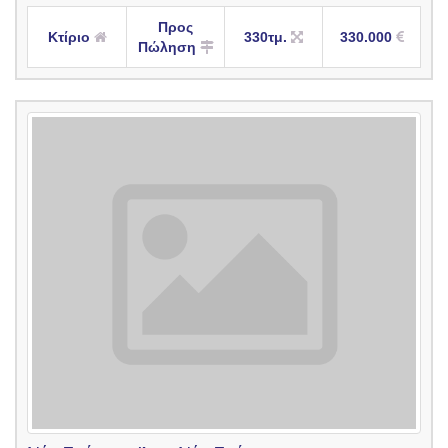
Προς
Κτίριο
330τμ.
330.000
Πώληση