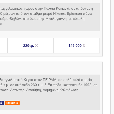
παγγελματικός χώρος στην Παλαιά Κοκκινιά, σε απόσταση
0 μέτρων από τον σταθμό μετρό Νίκαιας. Βρίσκεται πάνω
φόρο Θηβών, στο ύψος της Μπελογιάννη, με εύκολη
π...
220τμ.
145.000
παγγελματικό Κτίριο στον ΠΕΙΡΑΙΑ, σε πολύ καλό σημείο,
6 τ.μ. σε οικόπεδο 230 τ.μ. 3 Επίπεδα, κατασκευής 1992, σε
σταση, Ασανσέρ, Αποθήκη, Δομημένη Καλωδίωση,
ρά
Ευκαιρία