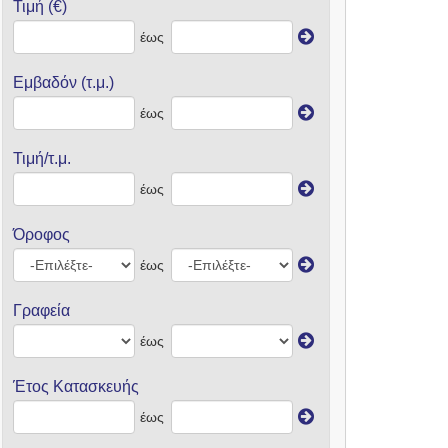
Τιμή (€)
έως
Εμβαδόν (τ.μ.)
έως
Τιμή/τ.μ.
έως
Όροφος
έως
Γραφεία
έως
Έτος Κατασκευής
έως