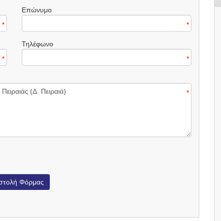
Επώνυμο
*
*
Τηλέφωνο
*
*
*
στολή Φόρμας