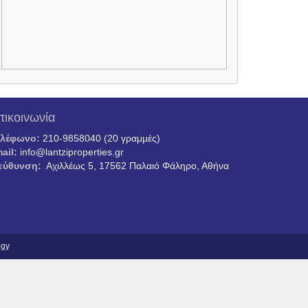
πικοινωνία
ηλέφωνο:
210-9858040 (20 γραμμές)
ail:
info@lantziproperties.gr
εύθυνση:
Αχιλλέως 5, 17562 Παλαιό Φάληρο, Αθήνα
ogy