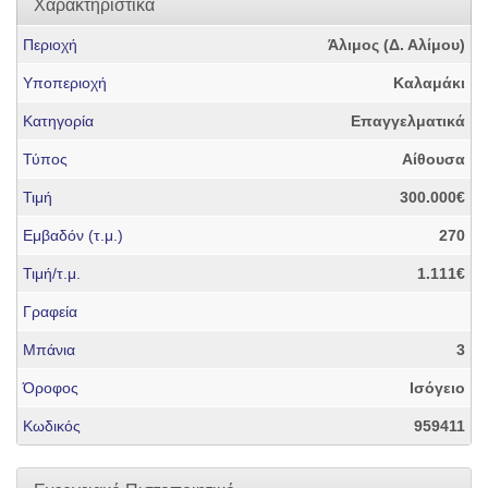
Χαρακτηριστικά
Περιοχή
Άλιμος (Δ. Αλίμου)
Υποπεριοχή
Καλαμάκι
Κατηγορία
Επαγγελματικά
Τύπος
Αίθουσα
Τιμή
300.000€
Εμβαδόν (τ.μ.)
270
Τιμή/τ.μ.
1.111€
Γραφεία
Μπάνια
3
Όροφος
Ισόγειο
Κωδικός
959411