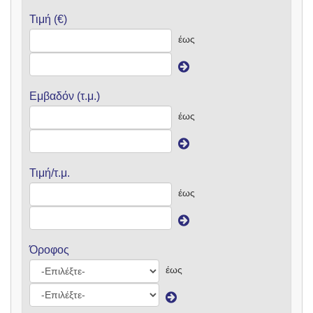
Τιμή (€)
έως
Εμβαδόν (τ.μ.)
έως
Τιμή/τ.μ.
έως
Όροφος
έως