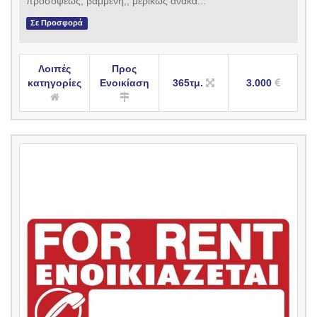
προσόψεως, βαμμένη,, μερικώς ανακα...
Σε Προσφορά
Λοιπές
Προς
κατηγορίες
Ενοικίαση
365τμ.
3.000