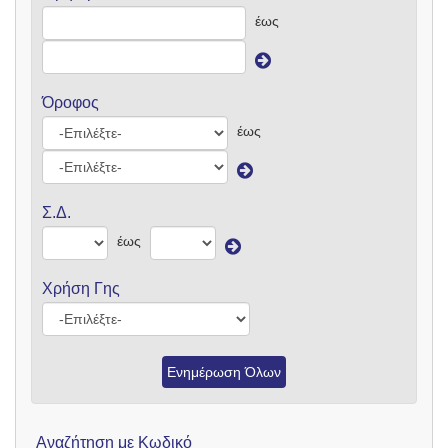
έως
Όροφος
έως
Σ.Δ.
έως
Χρήση Γης
Ενημέρωση Όλων
Αναζήτηση με Κωδικό