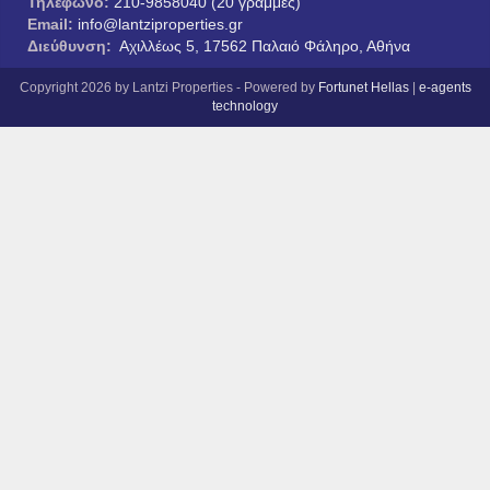
Τηλέφωνο:
210-9858040 (20 γραμμές)
Email:
info@lantziproperties.gr
Διεύθυνση:
Αχιλλέως 5, 17562 Παλαιό Φάληρο, Αθήνα
Copyright 2026 by Lantzi Properties - Powered by
Fortunet Hellas
|
e-agents
technology