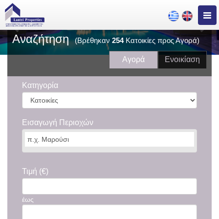
Previous
Nex
Togg
navig
Αναζήτηση
(Βρέθηκαν
254
Κατοικίες προς Αγορά)
Αγορά
Ενοικίαση
Κατηγορία
Εισαγωγή Περιοχών
Τιμή (€)
έως