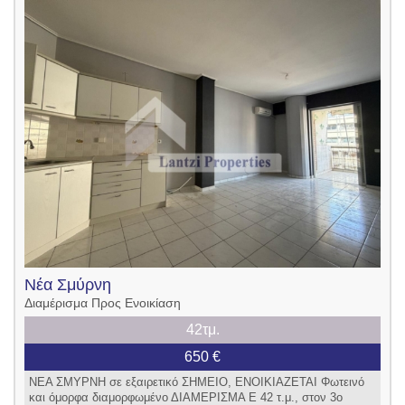
Νέα Σμύρνη
Διαμέρισμα Προς Ενοικίαση
42τμ.
650 €
ΝΕΑ ΣΜΥΡΝΗ σε εξαιρετικό ΣΗΜΕΙΟ, ENOIKIAZETAI Φωτεινό
και όμορφα διαμορφωμένο ΔΙΑΜΕΡΙΣΜΑ Ε 42 τ.μ., στον 3ο