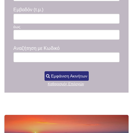
Εμβαδόν (τ.μ.)
έως
Αναζήτηση με Κωδικό
Εμφάνιση Ακινήτων
Καθαρισμός Επιλογών