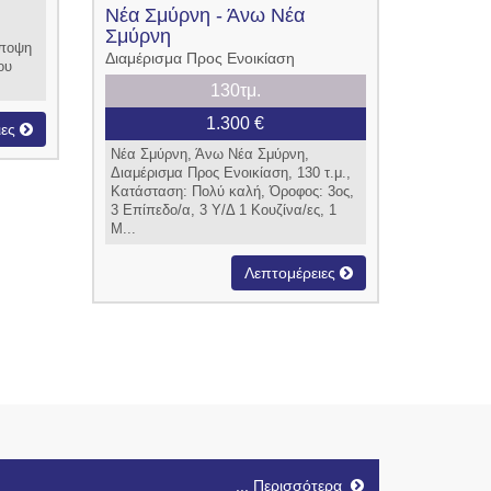
Νέα Σμύρνη - Άνω Νέα
Σμύρνη
άποψη
Διαμέρισμα Προς Ενοικίαση
ου
130τμ.
1.300 €
ιες
Νέα Σμύρνη, Άνω Νέα Σμύρνη,
Διαμέρισμα Προς Ενοικίαση, 130 τ.μ.,
Κατάσταση: Πολύ καλή, Όροφος: 3ος,
3 Επίπεδο/α, 3 Υ/Δ 1 Κουζίνα/ες, 1
Μ...
Λεπτομέρειες
... Περισσότερα