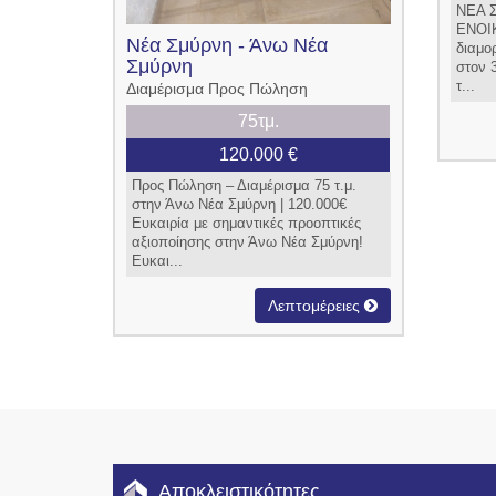
ΝΕΑ Σ
ENOIK
Νέα Σμύρνη - Άνω Νέα
διαμο
Σμύρνη
στον 
τ...
Διαμέρισμα Προς Πώληση
75τμ.
120.000 €
Προς Πώληση – Διαμέρισμα 75 τ.μ.
στην Άνω Νέα Σμύρνη | 120.000€
Ευκαιρία με σημαντικές προοπτικές
αξιοποίησης στην Άνω Νέα Σμύρνη!
Ευκαι...
Λεπτομέρειες
Αποκλειστικότητες