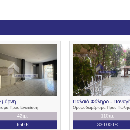
Σμύρνη
Παλαιό Φάληρο - Παναγί
ρισμα Προς Ενοικίαση
Οροφοδιαμέρισμα Προς Πώλη
42τμ.
110τμ.
650 €
330.000 €