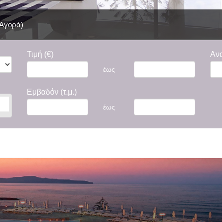
 Αγορά)
Τιμή (€)
Αν
έως
Εμβαδόν (τ.μ.)
έως