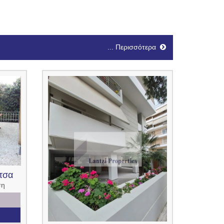
... Περισσότερα
τσα
ση