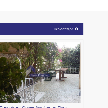
... Περισσότερα
Παναγίτσα|
Οροφοδιαμέρισμα
Προς