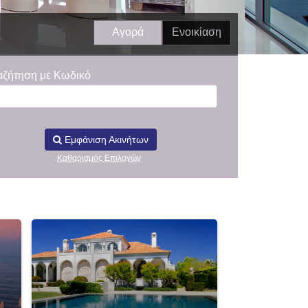
Αγορά
Ενοικίαση
αζήτηση με Κωδικό
Εμφάνιση Ακινήτων
Καθαρισμός Επιλογών