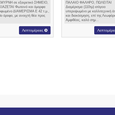
ΜΥΡΝΗ σε εξαιρετικό ΣΗΜΕΙΟ,
ΠΑΛΑΙΟ ΦΑΛΗΡΟ, ΠΩΛΕΙΤΑΙ
IAZETAI Φωτεινό και όμορφα
Διαμέρισμα (110τμ) ισόγειο
ρφωμένο ΔΙΑΜΕΡΙΣΜΑ Ε 42 τ.μ.,
υπερυψωμένο με καλλιτεχνική 
3ο όροφο, με ανοιχτή θέα προς
και διακόσμηση, επί της Λεωφόρ
Αμφιθέας, καλό σημ...
Λεπτομέρειες
Λεπτομέρε