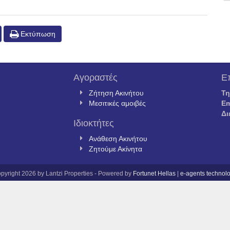
Εκτύπωση
Αγοραστές
Ε
Ζήτηση Ακινήτου
Τ
Μεσιτικές αμοιβές
Em
Δι
Ιδιοκτήτες
Ανάθεση Ακινήτου
Ζητούμε Ακίνητα
pyright 2026 by Lantzi Properties - Powered by
Fortunet Hellas
|
e-agents technol