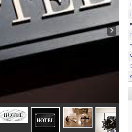
Τ
Ε
Τ
Υ
Μ
Κ