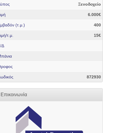
Τύπος
Ξενοδοχείο
ιμή
6.000€
μβαδόν (τ.μ.)
400
ιμή/τ.μ.
15€
/Δ
πάνια
Όροφος
ωδικός
872930
Επικοινωνία