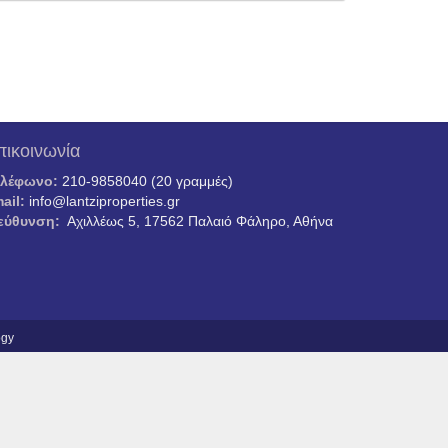
πικοινωνία
ηλέφωνο:
210-9858040 (20 γραμμές)
ail:
info@lantziproperties.gr
εύθυνση:
Αχιλλέως 5, 17562 Παλαιό Φάληρο, Αθήνα
ogy