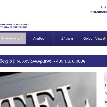
Άμ
210-98580
Ενοικιάσεις
Ανάθεση
Ζήτηση
Golden Visa
οχείο || Ν. Χανίων/Αρμενοί - 400 τ.μ, 6.000€
Π
Υ
Κ