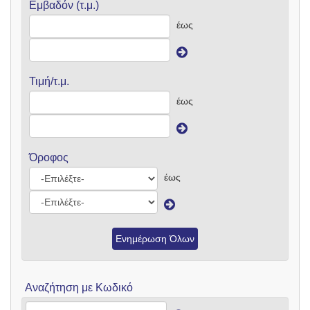
Εμβαδόν (τ.μ.)
έως
Τιμή/τ.μ.
έως
Όροφος
έως
Ενημέρωση Όλων
Αναζήτηση με Κωδικό