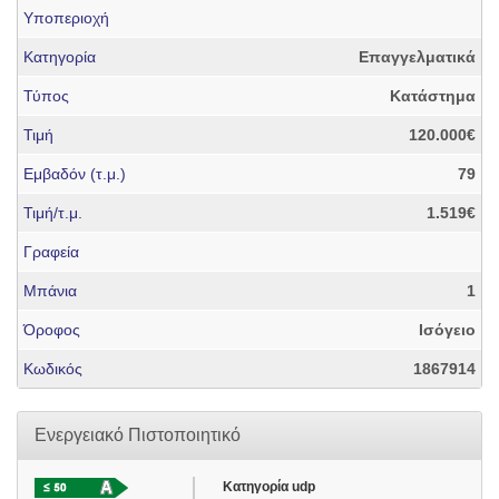
Υποπεριοχή
Κατηγορία
Επαγγελματικά
Τύπος
Κατάστημα
Τιμή
120.000€
Εμβαδόν (τ.μ.)
79
Τιμή/τ.μ.
1.519€
Γραφεία
Μπάνια
1
Όροφος
Ισόγειο
Κωδικός
1867914
Ενεργειακό Πιστοποιητικό
Κατηγορία udp