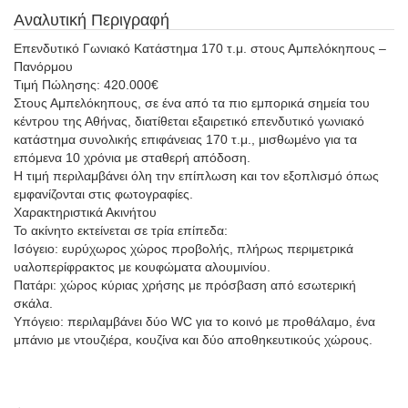
Αναλυτική Περιγραφή
Επενδυτικό Γωνιακό Κατάστημα 170 τ.μ. στους Αμπελόκηπους –
Πανόρμου
Τιμή Πώλησης: 420.000€
Στους Αμπελόκηπους, σε ένα από τα πιο εμπορικά σημεία του
κέντρου της Αθήνας, διατίθεται εξαιρετικό επενδυτικό γωνιακό
κατάστημα συνολικής επιφάνειας 170 τ.μ., μισθωμένο για τα
επόμενα 10 χρόνια με σταθερή απόδοση.
Η τιμή περιλαμβάνει όλη την επίπλωση και τον εξοπλισμό όπως
εμφανίζονται στις φωτογραφίες.
Χαρακτηριστικά Ακινήτου
Το ακίνητο εκτείνεται σε τρία επίπεδα:
Ισόγειο: ευρύχωρος χώρος προβολής, πλήρως περιμετρικά
υαλοπερίφρακτος με κουφώματα αλουμινίου.
Πατάρι: χώρος κύριας χρήσης με πρόσβαση από εσωτερική
σκάλα.
Υπόγειο: περιλαμβάνει δύο WC για το κοινό με προθάλαμο, ένα
μπάνιο με ντουζιέρα, κουζίνα και δύο αποθηκευτικούς χώρους.