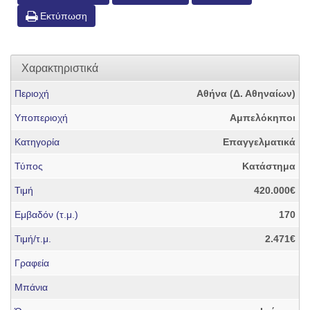
Εκτύπωση
Χαρακτηριστικά
Περιοχή
Αθήνα (Δ. Αθηναίων)
Υποπεριοχή
Αμπελόκηποι
Κατηγορία
Επαγγελματικά
Τύπος
Κατάστημα
Τιμή
420.000€
Εμβαδόν (τ.μ.)
170
Τιμή/τ.μ.
2.471€
Γραφεία
Μπάνια