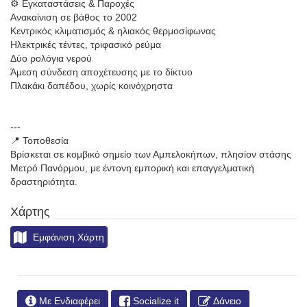
⚙️ Εγκαταστάσεις & Παροχές
Ανακαίνιση σε βάθος το 2002
Κεντρικός κλιματισμός & ηλιακός θερμοσίφωνας
Ηλεκτρικές τέντες, τριφασικό ρεύμα
Δύο ρολόγια νερού
Άμεση σύνδεση αποχέτευσης με το δίκτυο
Πλακάκι δαπέδου, χωρίς κοινόχρηστα
---
📍 Τοποθεσία
Βρίσκεται σε κομβικό σημείο των Αμπελοκήπων, πλησίον στάσης
Μετρό Πανόρμου, με έντονη εμπορική και επαγγελματική
δραστηριότητα.
Χάρτης
Εμφάνιση Χάρτη
Με Ενδιαφέρει
Socialize it
Δάνειο