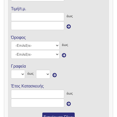
Τιμή/τ.μ.
έως
Όροφος
έως
Γραφεία
έως
Έτος Κατασκευής
έως
Ενημέρωση Όλων