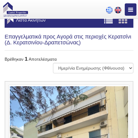
Togg
navig
Λίστα Ακινήτων
Επαγγελματικά προς Αγορά στις περιοχές Κερατσίνι
(Δ. Κερατσινίου-Δραπετσώνας)
1
Βρέθηκαν
Αποτελέσματα