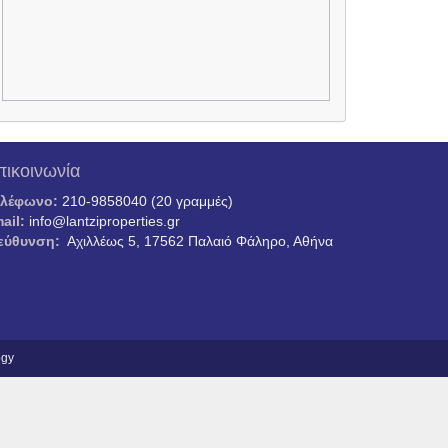
πικοινωνία
ηλέφωνο:
210-9858040 (20 γραμμές)
ail:
info@lantziproperties.gr
εύθυνση:
Αχιλλέως 5, 17562 Παλαιό Φάληρο, Αθήνα
ogy