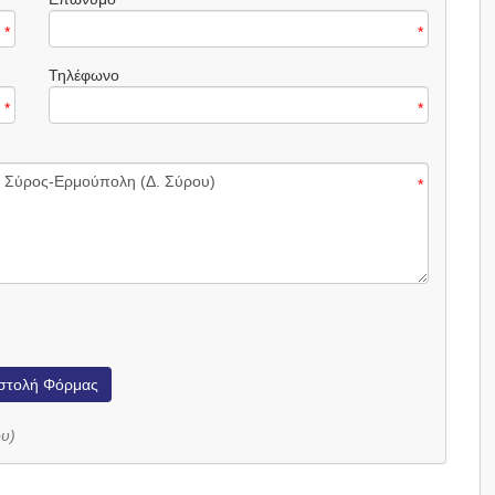
*
*
Τηλέφωνο
*
*
*
στολή Φόρμας
υ)