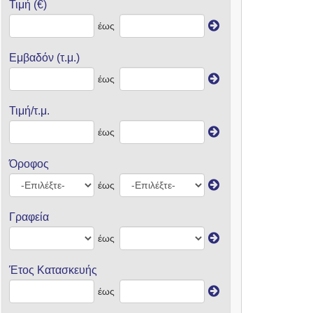
Τιμή (€)
έως
Εμβαδόν (τ.μ.)
έως
Τιμή/τ.μ.
έως
Όροφος
έως
Γραφεία
έως
Έτος Κατασκευής
έως