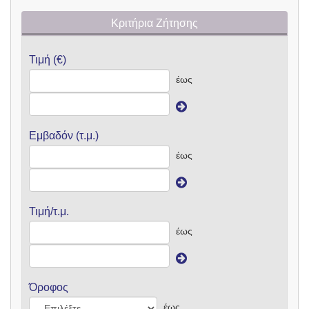
Κριτήρια Ζήτησης
Τιμή (€)
έως
Εμβαδόν (τ.μ.)
έως
Τιμή/τ.μ.
έως
Όροφος
έως