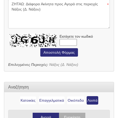
*
Εισάγετε τον κωδικό
Αποστολή Φόρμας
Επιλεγμένες Περιοχές:
Νάξος (Δ. Νάξου)
Αναζήτηση
Κατοικίες
Επαγγελματικά
Οικόπεδα
Λοιπά
Αγορά
Ενοικίαση