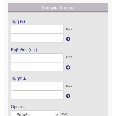
Κριτήρια Ζήτησης
Τιμή (€)
έως
Εμβαδόν (τ.μ.)
έως
Τιμή/τ.μ.
έως
Όροφος
έως