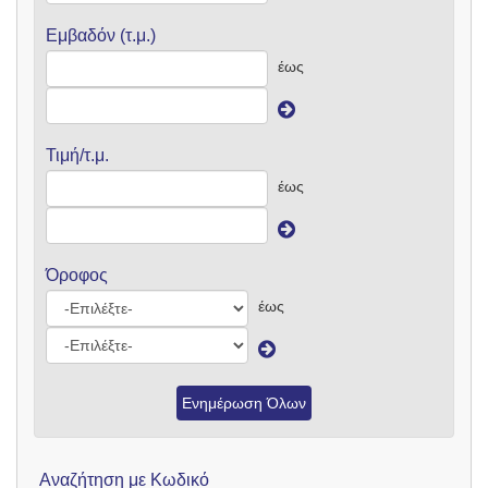
Εμβαδόν (τ.μ.)
έως
Τιμή/τ.μ.
έως
Όροφος
έως
Ενημέρωση Όλων
Αναζήτηση με Κωδικό