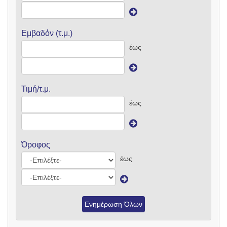
Εμβαδόν (τ.μ.)
έως
Τιμή/τ.μ.
έως
Όροφος
έως
Ενημέρωση Όλων