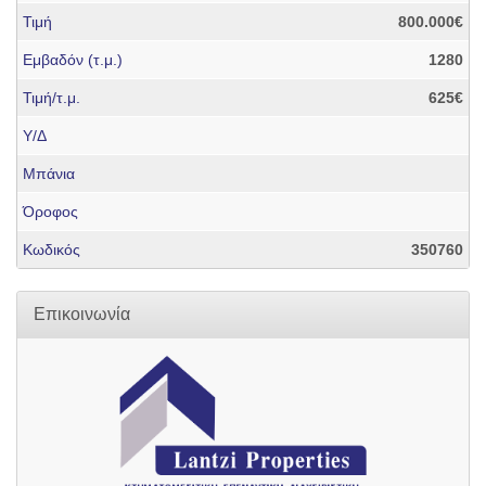
Τιμή
800.000€
Εμβαδόν (τ.μ.)
1280
Τιμή/τ.μ.
625€
Υ/Δ
Μπάνια
Όροφος
Κωδικός
350760
Επικοινωνία