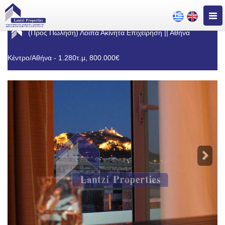
Togg
navig
(Προς Πώληση) Λοιπά Ακίνητα Επιχείρηση || Αθήνα
Κέντρο/Αθήνα - 1.280τ.μ, 800.000€