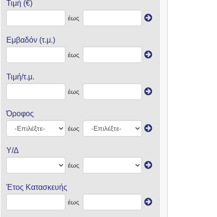
Τιμή (€)
έως
Εμβαδόν (τ.μ.)
έως
Τιμή/τ.μ.
έως
Όροφος
έως
Υ/Δ
έως
Έτος Κατασκευής
έως