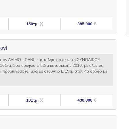
150τμ.
385.000
ανί
στον ΑΛΙΜΟ - ΠΑΝΙ, καταπληκτικό ακίνητο ΣΥΝΟΛΙΚΟΥ
1τμ, 3ου ορόφου Ε 82τμ κατασκευής 2010, με όλες τις
ι προδιαγραφές, μαζί με στούντιο Ε 19τμ στον 4ο όροφο με
101τμ.
430.000