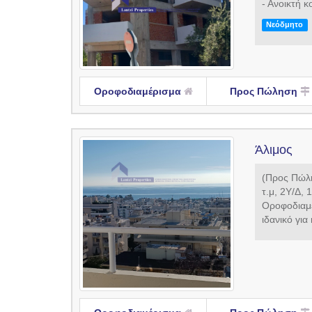
- Ανοικτή 
Νεόδμητο
Οροφοδιαμέρισμα
Προς Πώληση
Άλιμος
(Προς Πώλη
τ.μ, 2Υ/Δ, 
Οροφοδιαμέ
ιδανικό για 