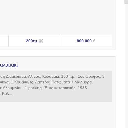
200τμ.
900.000
Καλαμάκι
η Διαμέρισμα, Άλιμος, Καλαμάκι, 150 τ.μ., 1ος Όροφος. 3
νιο/α, 1 Κουζίνα/ες. Δάπεδα: Πατώματα + Μάρμαρα.
 Αλουμινίου. 1 parking. Έτος κατασκευής: 1985.
 Καλ...