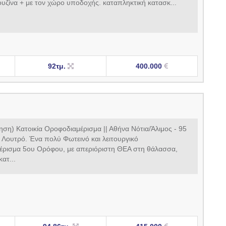
κουζίνα + με τον χώρο υποδοχής. καταπληκτική κατασκ...
92τμ.
400.000
ση) Κατοικία Οροφοδιαμέρισμα || Αθήνα Νότια/Άλιμος - 95
1 Λουτρό. Ένα πολύ Φωτεινό και λειτουργικό
ρισμα 5ου Ορόφου, με απεριόριστη ΘΕΑ στη θάλασσα,
κατ...