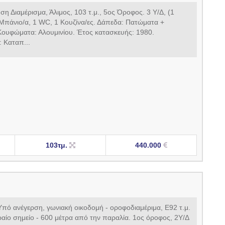
η Διαμέρισμα, Άλιμος, 103 τ.μ., 5ος Όροφος. 3 Υ/Δ, (1
 Μπάνιο/α, 1 WC, 1 Κουζίνα/ες. Δάπεδα: Πατώματα +
Kουφώματα: Αλουμινίου. Έτος κατασκευής: 1980.
 Καταπ...
103τμ.
440.000
πό ανέγερση, γωνιακή οικοδομή - οροφοδιαμέριμα, Ε92 τ.μ.
αίο σημείο - 600 μέτρα από την παραλία. 1ος όροφος, 2Υ/Δ