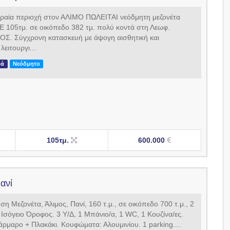
αία περιοχή στον ΑΛΙΜΟ ΠΩΛΕΙΤΑΙ νεόδμητη μεζονέτα
Ε 105τμ. σε οικόπεδο 382 τμ. πολύ κοντά στη Λεωφ.
Σ. Σύγχρονη κατασκευή με άψογη αισθητική και
λειτουργι...
ρά
Νεόδμητο
105τμ.
600.000
ανί
 Μεζονέτα, Άλιμος, Πανί, 160 τ.μ., σε οικόπεδο 700 τ.μ., 2
 Ισόγειο Όροφος. 3 Υ/Δ, 1 Μπάνιο/α, 1 WC, 1 Κουζίνα/ες.
ρμαρο + Πλακάκι. Kουφώματα: Αλουμινίου. 1 parking....