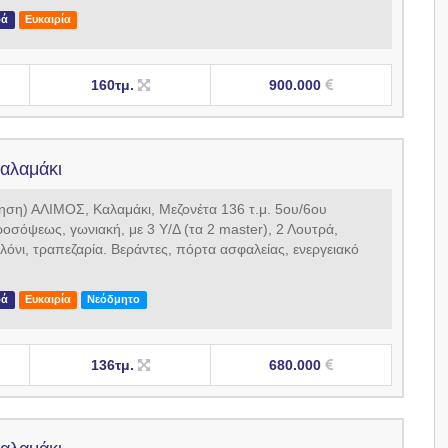
ρά
Ευκαιρία
160τμ.
900.000
Καλαμάκι
ση) ΑΛΙΜΟΣ, Καλαμάκι, Μεζονέτα 136 τ.μ. 5ου/6ου
οσόψεως, γωνιακή, με 3 Υ/Δ (τα 2 master), 2 Λουτρά,
λόνι, τραπεζαρία. Βεράντες, πόρτα ασφαλείας, ενεργειακό
ρά
Ευκαιρία
Νεόδμητο
136τμ.
680.000