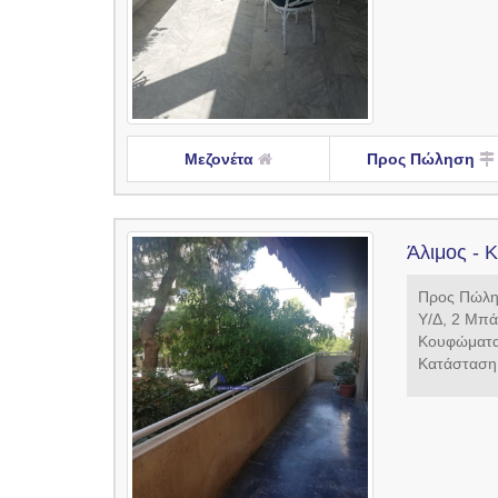
Μεζονέτα
Προς Πώληση
Άλιμος - 
Προς Πώλησ
Υ/Δ, 2 Μπά
Kουφώματα:
Κατάσταση: