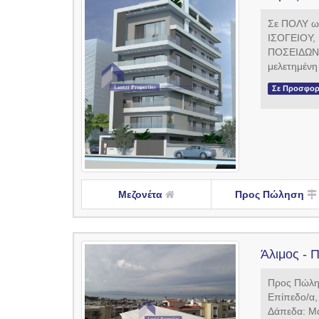
Σε ΠΟΛΥ ωρ
ΙΣΟΓΕΙΟΥ, 
ΠΟΣΕΙΔΩΝΟ
μελετημένη 
Σε Προσφο
Μεζονέτα
Προς Πώληση
Άλιμος - Π
Προς Πώληση
Επίπεδο/α,
Δάπεδα: Μά