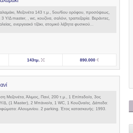
Καλαμάκι
λαμάκι, Μεζονέτα 143 τ.μ., 5ου/6ου ορόφου, προσόψεως,
 3 Υ/Δ master, , wc, κουζίνα, σαλόνι, τραπεζαρία. Βεράντες,
είας, ενεργειακό τζάκι, ατομικό λέβητα φυσικού...
143τμ.
890.000
ανί
η Μεζονέτα, Άλιμος, Πανί, 200 τ.μ., 1 Επίπεδο/α, 3ος
Υ/Δ, (1 Master), 2 Μπάνιο/α, 1 WC, 1 Κουζίνα/ες. Δάπεδα:
υφώματα: Αλουμινίου. 2 parking. Έτος κατασκευής: 1993.