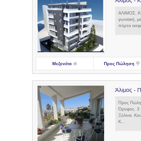
Άλιμος - 
ΑΛΙΜΟΣ, Κα
γωνιακή, με
πόρτα ασφαλ
Μεζονέτα
Προς Πώληση
Άλιμος - Π
Προς Πώλησ
Όροφος. 3 
Ξύλινα. Kο
Κ...