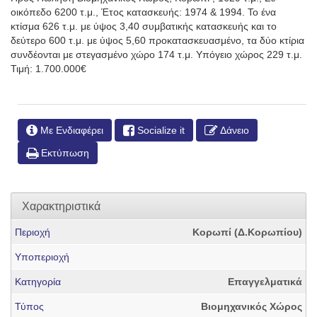
οικόπεδο 6200 τ.μ., Έτος κατασκευής: 1974 & 1994. Το ένα
κτίσμα 626 τ.μ. με ύψος 3,40 συμβατικής κατασκευής και το
δεύτερο 600 τ.μ. με ύψος 5,60 προκατασκευασμένο, τα δύο κτίρια
συνδέονται με στεγασμένο χώρο 174 τ.μ. Υπόγειο χώρος 229 τ.μ.
Τιμή: 1.700.000€
Με Ενδιαφέρει
Socialize it
Δάνειο
Εκτύπωση
Χαρακτηριστικά
Περιοχή
Κορωπί (Δ.Κορωπίου)
Υποπεριοχή
Κατηγορία
Επαγγελματικά
Τύπος
Βιομηχανικός Χώρος