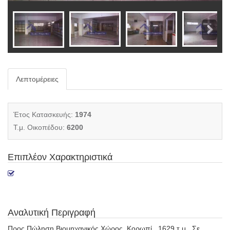
Λεπτομέρειες
Έτος Κατασκευής:
1974
Τ.μ. Οικοπέδου:
6200
Επιπλέον Χαρακτηριστικά
Αναλυτική Περιγραφή
Προς Πώληση Βιομηχανικός Χώρος, Κορωπί , 1629 τ.μ., Σε