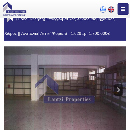
Togg
navig
(Προς Πώληση) Επαγγελματικός Χώρος Βιομηχανικός
Χώρος || Ανατολική Αττική/Κορωπί - 1.629τ.μ, 1.700.000€