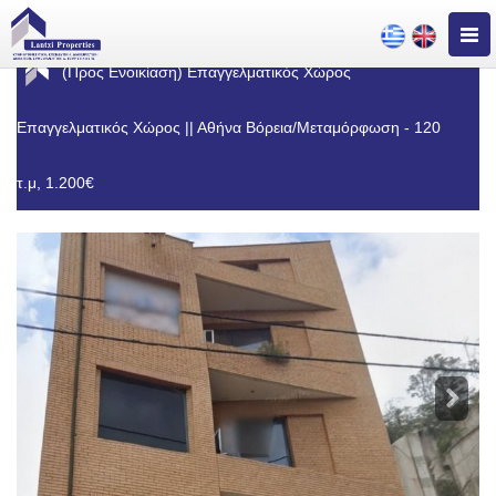
Togg
navig
(Προς Ενοικίαση) Επαγγελματικός Χώρος
Επαγγελματικός Χώρος || Αθήνα Βόρεια/Μεταμόρφωση - 120
τ.μ, 1.200€