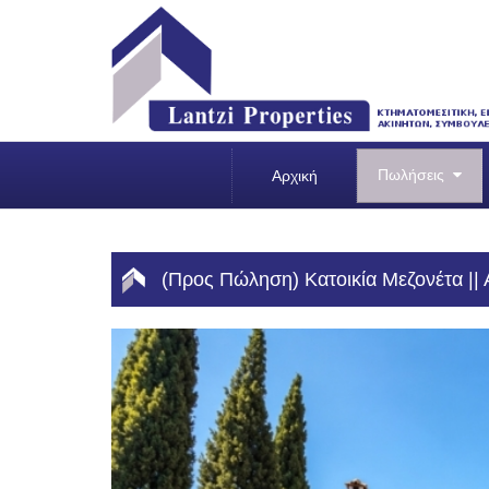
Πωλήσεις
Αρχική
(Προς Πώληση) Κατοικία Μεζονέτα || 