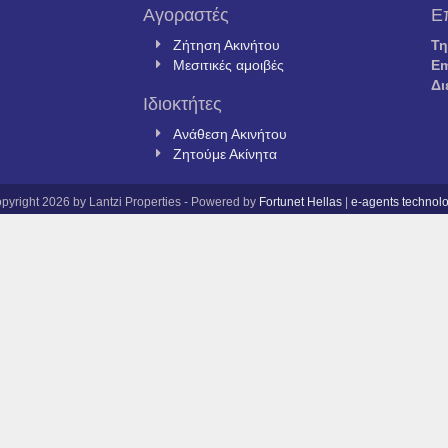
Αγοραστές
Ε
Ζήτηση Ακινήτου
Τ
Μεσιτικές αμοιβές
Em
Δι
Ιδιοκτήτες
Ανάθεση Ακινήτου
Ζητούμε Ακίνητα
pyright 2026 by Lantzi Properties - Powered by
Fortunet Hellas
|
e-agents technol