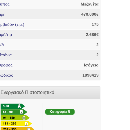
Τύπος
Μεζονέτα
ιμή
470.000€
μβαδόν (τ.μ.)
175
ιμή/τ.μ.
2.686€
/Δ
2
πάνια
2
Όροφος
Ισόγειο
ωδικός
1898419
Ενεργειακό Πιστοποιητικό
Κατηγορία B