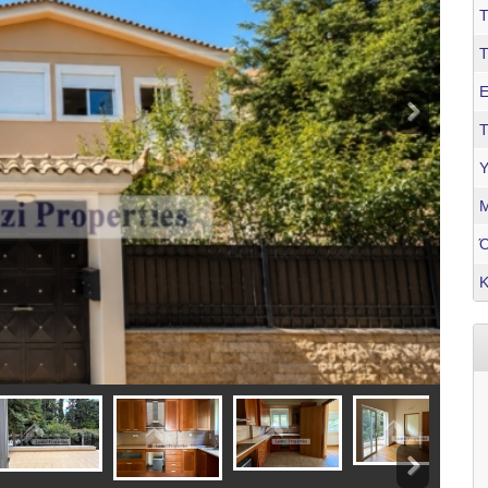
Τ
Ε
Τ
Υ
Μ
Κ