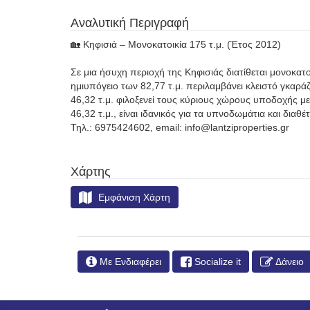
Αναλυτική Περιγραφή
🏡 Κηφισιά – Μονοκατοικία 175 τ.μ. (Έτος 2012)
Σε μια ήσυχη περιοχή της Κηφισιάς διατίθεται μονοκατ
ημιυπόγειο των 82,77 τ.μ. περιλαμβάνει κλειστό γκαρά
46,32 τ.μ. φιλοξενεί τους κύριους χώρους υποδοχής 
46,32 τ.μ., είναι ιδανικός για τα υπνοδωμάτια και διαθέ
Τηλ.: 6975424602, email: info@lantziproperties.gr
Χάρτης
Εμφάνιση Χάρτη
Με Ενδιαφέρει
Socialize it
Δάνειο