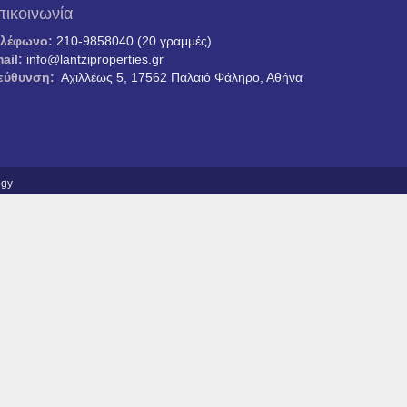
πικοινωνία
ηλέφωνο:
210-9858040 (20 γραμμές)
ail:
info@lantziproperties.gr
εύθυνση:
Αχιλλέως 5, 17562 Παλαιό Φάληρο, Αθήνα
ogy