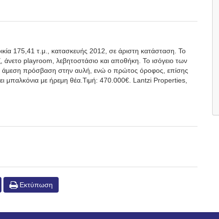
οικία 175,41 τ.μ., κατασκευής 2012, σε άριστη κατάσταση. Το
ζ, άνετο playroom, λεβητοστάσιο και αποθήκη. Το ισόγειο των
με άμεση πρόσβαση στην αυλή, ενώ ο πρώτος όροφος, επίσης
τει μπαλκόνια με ήρεμη θέα.Τιμή: 470.000€. Lantzi Properties,
Εκτύπωση