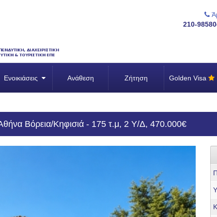
Άμ
210-98580
Ενοικιάσεις
Ανάθεση
Ζήτηση
Golden Visa
Αθήνα Βόρεια/Κηφισιά - 175 τ.μ, 2 Υ/Δ, 470.000€
Π
Υ
Κ