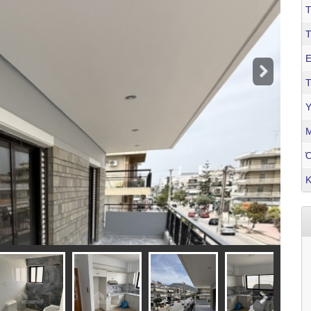
Τ
Ε
Τ
Υ
Μ
Κ