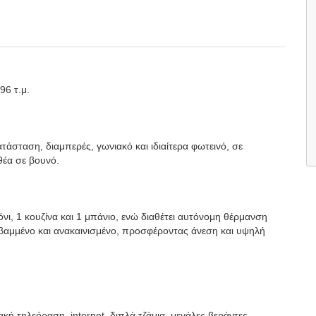
96 τ.μ.
τάσταση, διαμπερές, γωνιακό και ιδιαίτερα φωτεινό, σε
θέα σε βουνό.
νι, 1 κουζίνα και 1 μπάνιο, ενώ διαθέτει αυτόνομη θέρμανση
ι βαμμένο και ανακαινισμένο, προσφέροντας άνεση και υψηλή
ή τηλεόραση, internet, διπλά τζάμια, μεγάλες βεράντες,