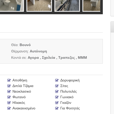
Θέα:
Βουνό
Θέρμανση:
Αυτόνομη
Κοντά σε:
Αγορα , Σχολεία , Τραπεζες , ΜΜΜ
Αποθήκη
Δορυφορική
Διπλά Τζάμια
Σίτες
Νεοκλασικό
Πολυτελές
Φωτεινό
Γωνιακό
Ηλιακός
Γκαζόν
Ανακαινισμένο
Για Φοιτητές