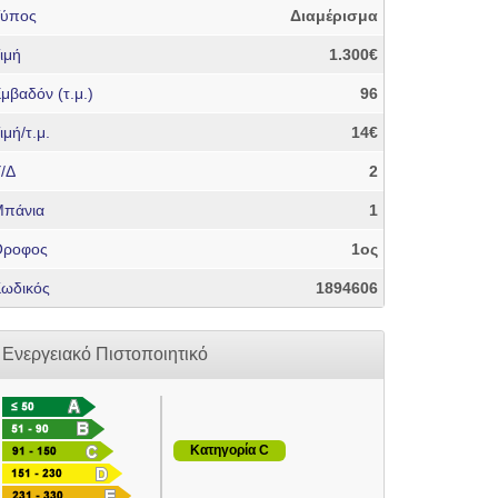
Τύπος
Διαμέρισμα
ιμή
1.300€
μβαδόν (τ.μ.)
96
ιμή/τ.μ.
14€
/Δ
2
πάνια
1
Όροφος
1ος
ωδικός
1894606
Ενεργειακό Πιστοποιητικό
Κατηγορία C