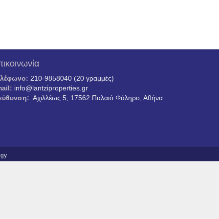
πικοινωνία
ηλέφωνο:
210-9858040 (20 γραμμές)
ail:
info@lantziproperties.gr
εύθυνση:
Αχιλλέως 5, 17562 Παλαιό Φάληρο, Αθήνα
ogy