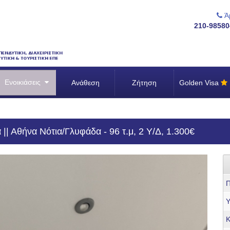
Άμ
210-98580
Ενοικιάσεις
Ανάθεση
Ζήτηση
Golden Visa
 || Αθήνα Νότια/Γλυφάδα - 96 τ.μ, 2 Υ/Δ, 1.300€
Π
Υ
Κ