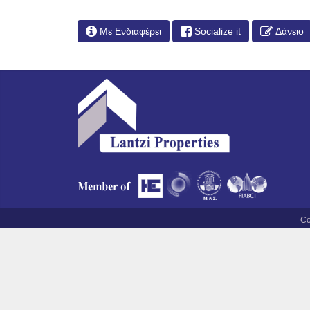
Με Ενδιαφέρει
Socialize it
Δάνειο
Co