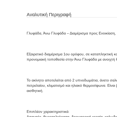
Αναλυτική Περιγραφή
Γλυφάδα, Άνω Γλυφάδα – Διαμέρισμα προς Ενοικίαση, 
Εξαιρετικό διαμέρισμα 1ου ορόφου, σε καταπληκτική κα
προνομιακή τοποθεσία στην Άνω Γλυφάδα με ανοιχτή 
Το ακίνητο αποτελείται από 2 υπνοδωμάτια, άνετο σαλό
πετρελαίου, κλιματισμό και ηλιακό θερμοσίφωνα. Είνα
αισθητική.
Επιπλέον χαρακτηριστικά:
Ασανσέρ, θυροτηλεόραση, δορυφορική κεραία, καλωδιακ