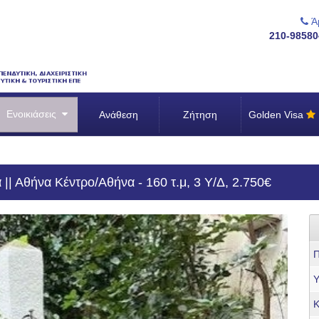
Άμ
210-98580
Ενοικιάσεις
Ανάθεση
Ζήτηση
Golden Visa
 || Αθήνα Κέντρο/Αθήνα - 160 τ.μ, 3 Υ/Δ, 2.750€
Π
Υ
Κ