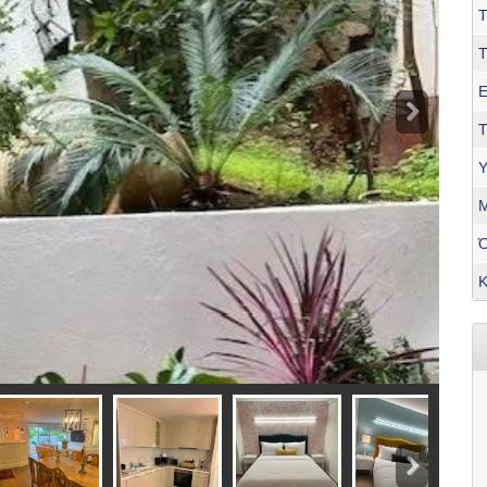
Τ
Ε
Τ
Υ
Μ
Κ