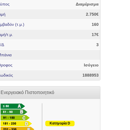
Τύπος
Διαμέρισμα
ιμή
2.750€
μβαδόν (τ.μ.)
160
ιμή/τ.μ.
17€
/Δ
3
πάνια
Όροφος
Ισόγειο
ωδικός
1888953
Ενεργειακό Πιστοποιητικό
Κατηγορία D