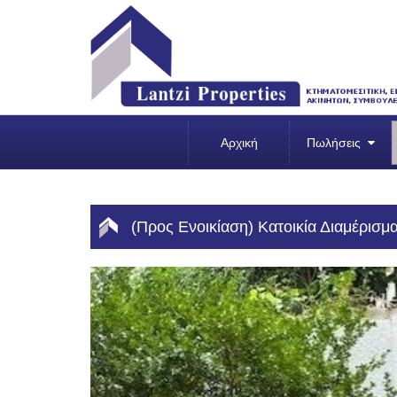
Αρχική
Πωλήσεις
(Προς Ενοικίαση) Κατοικία Διαμέρισμα