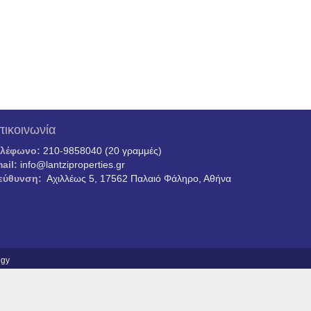
πικοινωνία
ηλέφωνο:
210-9858040 (20 γραμμές)
ail:
info@lantziproperties.gr
εύθυνση:
Αχιλλέως 5, 17562 Παλαιό Φάληρο, Αθήνα
ogy