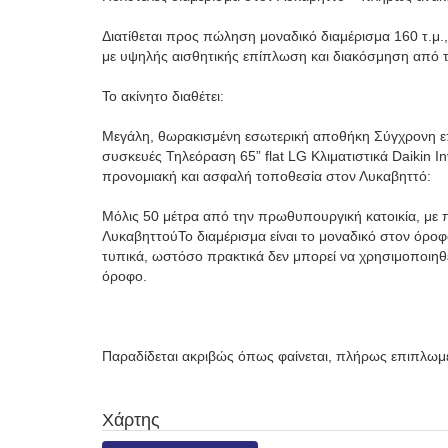
Διατίθεται προς πώληση μοναδικό διαμέρισμα 160 τ.μ.
με υψηλής αισθητικής επίπλωση και διακόσμηση από τ
Το ακίνητο διαθέτει:
Μεγάλη, θωρακισμένη εσωτερική αποθήκη Σύγχρονη επί
συσκευές Τηλεόραση 65” flat LG Κλιματιστικά Daikin Inv
προνομιακή και ασφαλή τοποθεσία στον Λυκαβηττό:
Μόλις 50 μέτρα από την πρωθυπουργική κατοικία, με
ΛυκαβηττούΤο διαμέρισμα είναι το μοναδικό στον όροφ
τυπικά, ωστόσο πρακτικά δεν μπορεί να χρησιμοποιηθε
όροφο.
Παραδίδεται ακριβώς όπως φαίνεται, πλήρως επιπλωμέν
Χάρτης