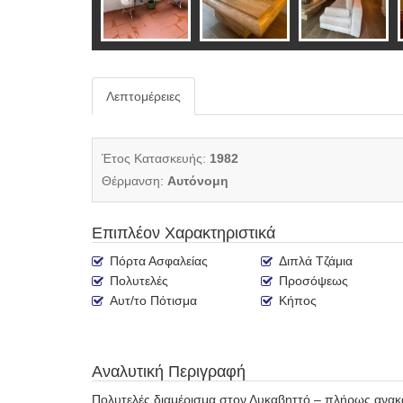
Λεπτομέρειες
Έτος Κατασκευής:
1982
Θέρμανση:
Αυτόνομη
Επιπλέον Χαρακτηριστικά
Πόρτα Ασφαλείας
Διπλά Τζάμια
Πολυτελές
Προσόψεως
Αυτ/το Πότισμα
Κήπος
Αναλυτική Περιγραφή
Πολυτελές διαμέρισμα στον Λυκαβηττό – πλήρως ανακ