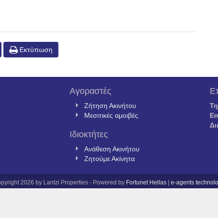
Εκτύπωση
Αγοραστές
Ε
Ζήτηση Ακινήτου
Τ
Μεσιτικές αμοιβές
Em
Δι
Ιδιοκτήτες
Ανάθεση Ακινήτου
Ζητούμε Ακίνητα
pyright 2026 by Lantzi Properties - Powered by
Fortunet Hellas
|
e-agents technol