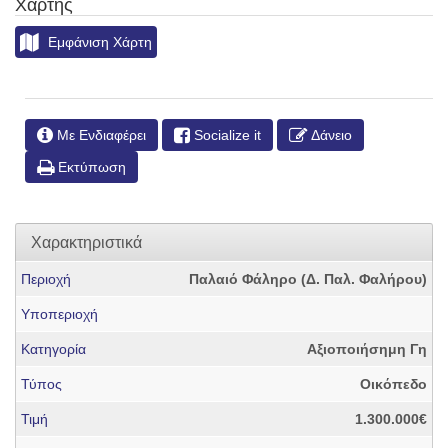
Χάρτης
Εμφάνιση Χάρτη
Με Ενδιαφέρει
Socialize it
Δάνειο
Εκτύπωση
Χαρακτηριστικά
Περιοχή
Παλαιό Φάληρο (Δ. Παλ. Φαλήρου)
Υποπεριοχή
Κατηγορία
Αξιοποιήσημη Γη
Τύπος
Οικόπεδο
Τιμή
1.300.000€