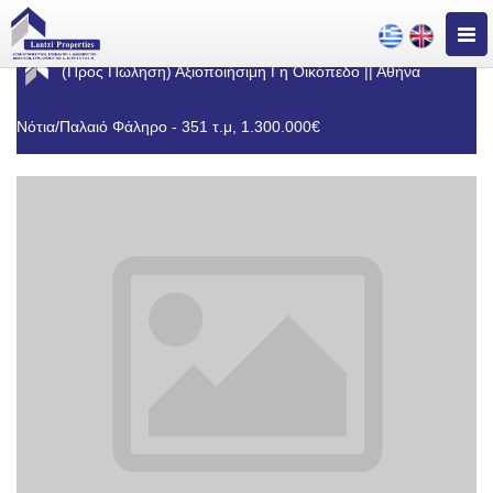
Togg
navig
(Προς Πώληση) Αξιοποιήσιμη Γη Οικόπεδο || Αθήνα
Νότια/Παλαιό Φάληρο - 351 τ.μ, 1.300.000€