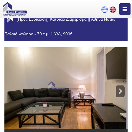
Togg
navig
(Προς Ενοικίαση) Κατοικία Διαμέρισμα || Αθήνα Νότια/
Παλαιό Φάληρο - 79 τ.μ, 1 Υ/Δ, 900€