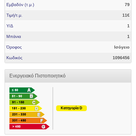
Εμβαδόν (τ.μ.)
79
Τιμή/τ.μ.
11€
Υ/Δ
1
Μπάνια
1
Όροφος
Ισόγειο
Κωδικός
1096456
Ενεργειακό Πιστοποιητικό
Κατηγορία D