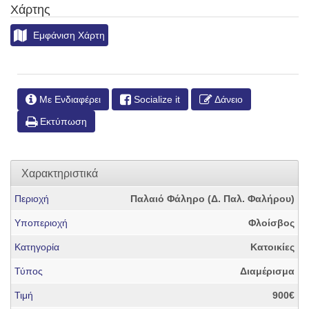
Χάρτης
Εμφάνιση Χάρτη
Με Ενδιαφέρει
Socialize it
Δάνειο
Εκτύπωση
Χαρακτηριστικά
Περιοχή
Παλαιό Φάληρο (Δ. Παλ. Φαλήρου)
Υποπεριοχή
Φλοίσβος
Κατηγορία
Κατοικίες
Τύπος
Διαμέρισμα
Τιμή
900€