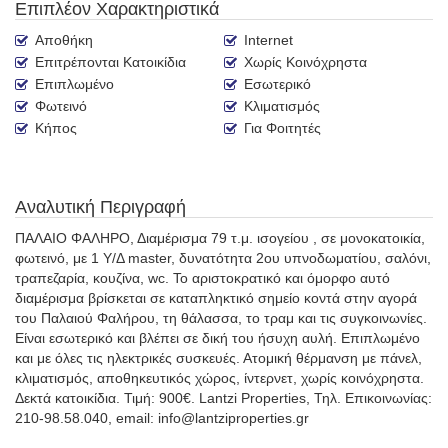
Επιπλέον Χαρακτηριστικά
Αποθήκη
Internet
Επιτρέπονται Κατοικίδια
Χωρίς Κοινόχρηστα
Επιπλωμένο
Εσωτερικό
Φωτεινό
Κλιματισμός
Κήπος
Για Φοιτητές
Αναλυτική Περιγραφή
ΠΑΛΑΙΟ ΦΑΛΗΡΟ, Διαμέρισμα 79 τ.μ. ισογείου , σε μονοκατοικία,
φωτεινό, με 1 Υ/Δ master, δυνατότητα 2ου υπνοδωματίου, σαλόνι,
τραπεζαρία, κουζίνα, wc. Το αριστοκρατικό και όμορφο αυτό
διαμέρισμα βρίσκεται σε καταπληκτικό σημείο κοντά στην αγορά
του Παλαιού Φαλήρου, τη θάλασσα, το τραμ και τις συγκοινωνίες.
Είναι εσωτερικό και βλέπει σε δική του ήσυχη αυλή. Επιπλωμένο
και με όλες τις ηλεκτρικές συσκευές. Ατομική θέρμανση με πάνελ,
κλιματισμός, αποθηκευτικός χώρος, ίντερνετ, χωρίς κοινόχρηστα.
Δεκτά κατοικίδια. Τιμή: 900€. Lantzi Properties, Τηλ. Επικοινωνίας:
210-98.58.040, email: info@lantziproperties.gr