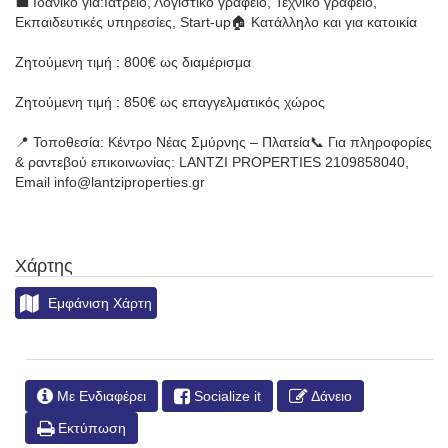
💼 Ιδανικό για:Ιατρείο, Λογιστικό γραφείο, Τεχνικό γραφείο,
Εκπαιδευτικές υπηρεσίες, Start-up🏠 Κατάλληλο και για κατοικία
Ζητούμενη τιμή : 800€ ως διαμέρισμα
Ζητούμενη τιμή : 850€ ως επαγγελματικός χώρος
📍 Τοποθεσία: Κέντρο Νέας Σμύρνης – Πλατεία📞 Για πληροφορίες
& ραντεβού επικοινωνίας: LANTZI PROPERTIES 2109858040,
Email info@lantziproperties.gr
Χάρτης
Εμφάνιση Χάρτη
Με Ενδιαφέρει
Socialize it
Δάνειο
Εκτύπωση