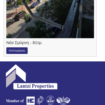
Νέα Σμύρνη - 81τμ.
Λεπτομέρειες