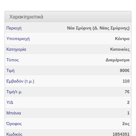
Χαρακτηριστικά
Περιοχή
Νέα Σμύρνη (Δ. Νέας Σμύρνης)
Υποπεριοχή
Κέντρο
Κατηγορία
Κατοικίες
Τύπος
Διαμέρισμα
Τιμή
800€
Εμβαδόν (τ.μ.)
110
Τιμή/τ.μ.
7€
Υ/Δ
2
Μπάνια
1
Όροφος
2ος
Κωδικός
1854351