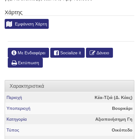
Χάρτης
Εμφάνιση Χάρτη
Με Ενδιαφέρει
Socialize it
Δάνειο
Εκτύπωση
Χαρακτηριστικά
Περιοχή
Κέα-Τζιά (Δ. Κέας)
Υποπεριοχή
Βουρκάρι
Κατηγορία
Αξιοποιήσημη Γη
Τύπος
Οικόπεδο