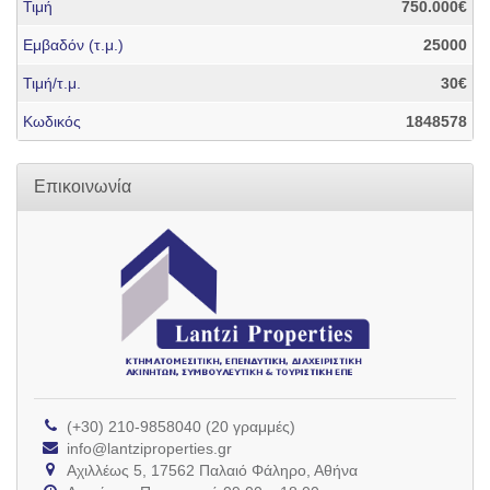
Τιμή
750.000€
Εμβαδόν (τ.μ.)
25000
Τιμή/τ.μ.
30€
Κωδικός
1848578
Επικοινωνία
(+30) 210-9858040 (20 γραμμές)
info@lantziproperties.gr
Αχιλλέως 5, 17562 Παλαιό Φάληρο, Αθήνα