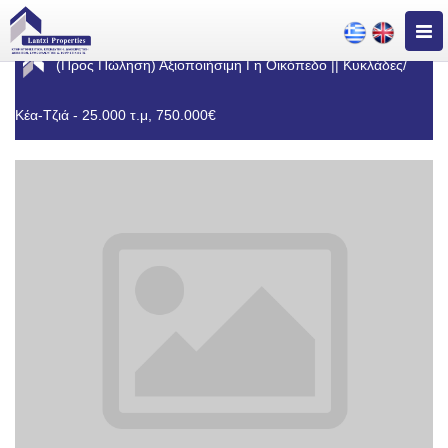
Togg
navig
(Προς Πώληση) Αξιοποιήσιμη Γη Οικόπεδο || Κυκλάδες/
Κέα-Τζιά - 25.000 τ.μ, 750.000€