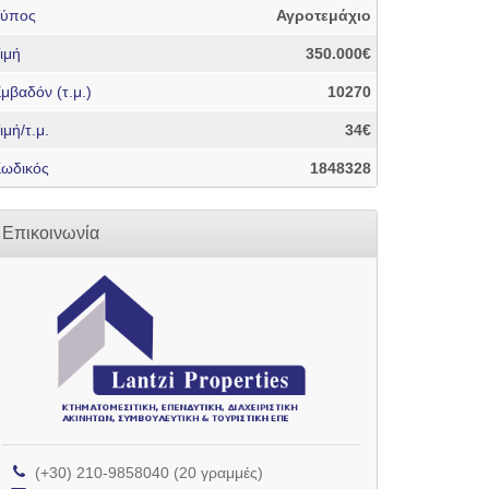
Τύπος
Αγροτεμάχιο
ιμή
350.000€
μβαδόν (τ.μ.)
10270
ιμή/τ.μ.
34€
ωδικός
1848328
Επικοινωνία
(+30) 210-9858040 (20 γραμμές)