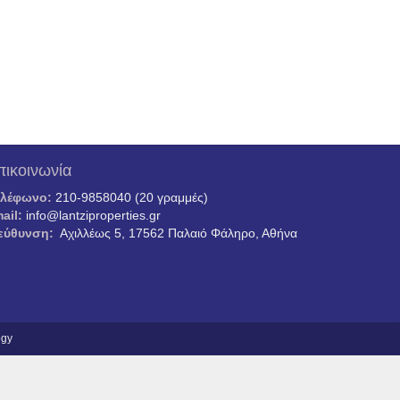
πικοινωνία
ηλέφωνο:
210-9858040 (20 γραμμές)
ail:
info@lantziproperties.gr
εύθυνση:
Αχιλλέως 5, 17562 Παλαιό Φάληρο, Αθήνα
ogy