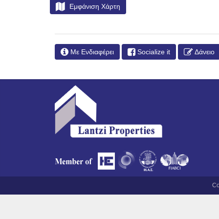
Εμφάνιση Χάρτη
Με Ενδιαφέρει
Socialize it
Δάνειο
Co