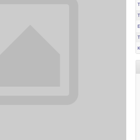
Τ
Ε
Τ
Κ