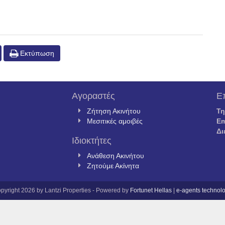
Εκτύπωση
Αγοραστές
Ε
Ζήτηση Ακινήτου
Τ
Μεσιτικές αμοιβές
Em
Δι
Ιδιοκτήτες
Ανάθεση Ακινήτου
Ζητούμε Ακίνητα
pyright 2026 by Lantzi Properties - Powered by
Fortunet Hellas
|
e-agents technol