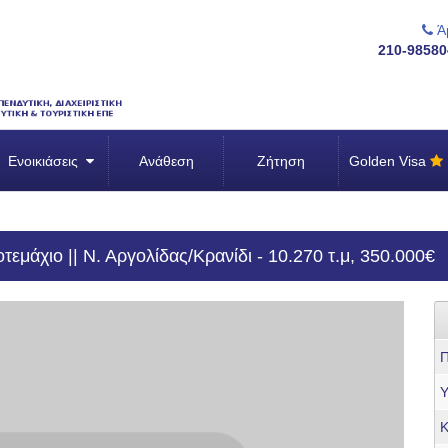
Άμ
210-98580
Ενοικιάσεις
Ανάθεση
Ζήτηση
Golden Visa
εμάχιο || Ν. Αργολίδας/Κρανίδι - 10.270 τ.μ, 350.000€
Π
Υ
Κ