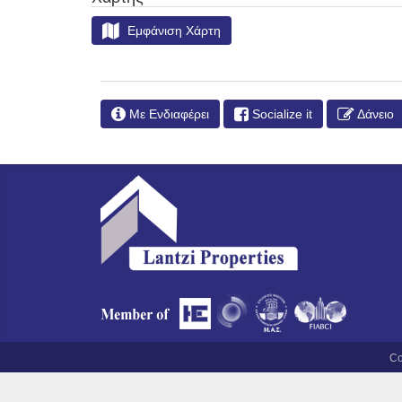
Εμφάνιση Χάρτη
Με Ενδιαφέρει
Socialize it
Δάνειο
Co