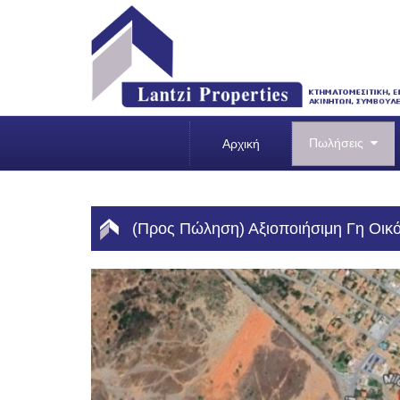
Πωλήσεις
Αρχική
(Προς Πώληση) Αξιοποιήσιμη Γη Οικόπ