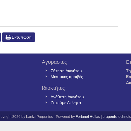
Εκτύπωση
Αγοραστές
Ε
Ζήτηση Ακινήτου
Τ
Μεσιτικές αμοιβές
Em
Δι
Ιδιοκτήτες
Ανάθεση Ακινήτου
Ζητούμε Ακίνητα
pyright 2026 by Lantzi Properties - Powered by
Fortunet Hellas
|
e-agents technol