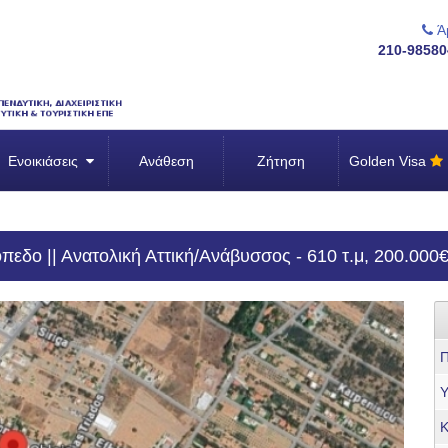
Άμ
210-98580
Ενοικιάσεις
Ανάθεση
Ζήτηση
Golden Visa
εδο || Ανατολική Αττική/Ανάβυσσος - 610 τ.μ, 200.000
Π
Υ
Κ