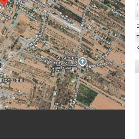
Τ
Ε
Τ
Κ