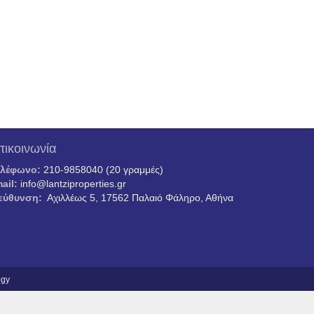
πικοινωνία
ηλέφωνο:
210-9858040 (20 γραμμές)
ail:
info@lantziproperties.gr
εύθυνση:
Αχιλλέως 5, 17562 Παλαιό Φάληρο, Αθήνα
ogy