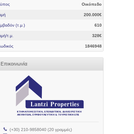
Τύπος
Οικόπεδο
ιμή
200.000€
μβαδόν (τ.μ.)
610
ιμή/τ.μ.
328€
ωδικός
1846948
Επικοινωνία
(+30) 210-9858040 (20 γραμμές)