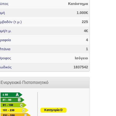
Τύπος
Κατάστημα
ιμή
1.000€
μβαδόν (τ.μ.)
225
ιμή/τ.μ.
4€
ραφεία
4
πάνια
1
Όροφος
Ισόγειο
ωδικός
1837542
Ενεργειακό Πιστοποιητικό
Κατηγορία D