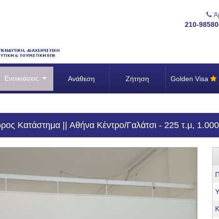
Άμ
210-98580
Ενοικιάσεις
Ανάθεση
Ζήτηση
Golden Visa
ος Κατάστημα || Αθήνα Κέντρο/Γαλάτσι - 225 τ.μ, 1.00
Π
Υ
Κ