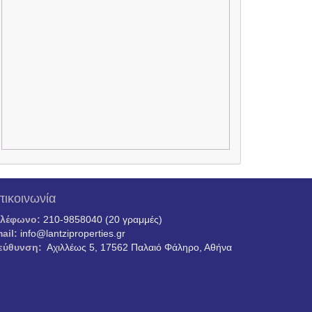
πικοινωνία
ηλέφωνο:
210-9858040 (20 γραμμές)
ail:
info@lantziproperties.gr
εύθυνση:
Αχιλλέως 5, 17562 Παλαιό Φάληρο, Αθήνα