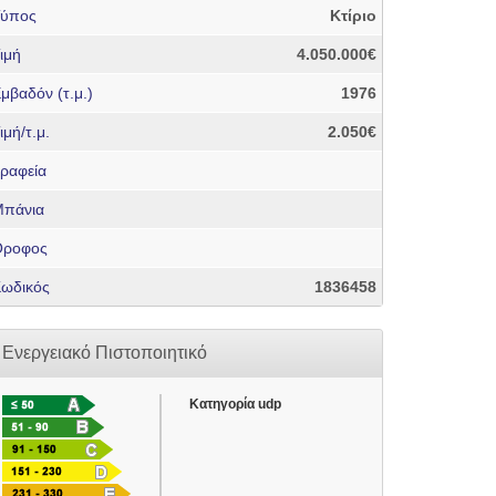
Τύπος
Κτίριο
ιμή
4.050.000€
μβαδόν (τ.μ.)
1976
ιμή/τ.μ.
2.050€
ραφεία
πάνια
Όροφος
ωδικός
1836458
Ενεργειακό Πιστοποιητικό
Κατηγορία udp