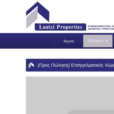
Πωλήσεις
Αρχική
(Προς Πώληση) Επαγγελματικός Χώρος 