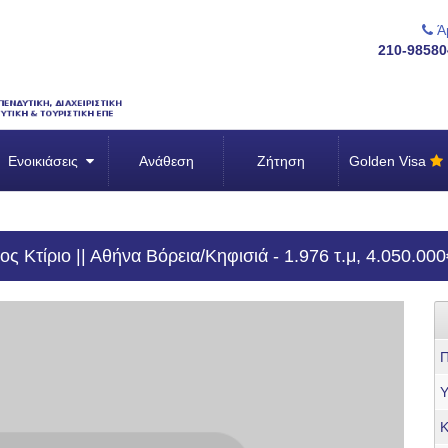
Άμ
210-98580
Ενοικιάσεις
Ανάθεση
Ζήτηση
Golden Visa
Κτίριο || Αθήνα Βόρεια/Κηφισιά - 1.976 τ.μ, 4.050.000
Π
Υ
Κ