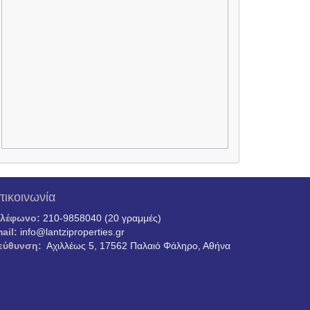
πικοινωνία
ηλέφωνο:
210-9858040 (20 γραμμές)
ail:
info@lantziproperties.gr
εύθυνση:
Αχιλλέως 5, 17562 Παλαιό Φάληρο, Αθήνα