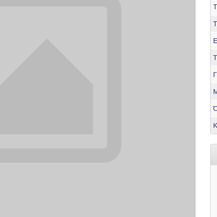
Τ
Ε
Τ
Γ
Μ
Κ