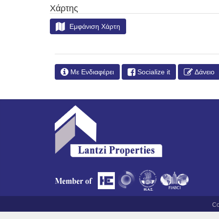
Χάρτης
Εμφάνιση Χάρτη
Με Ενδιαφέρει
Socialize it
Δάνειο
Co