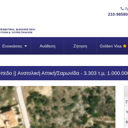
Άμ
210-98580
Ενοικιάσεις
Ανάθεση
Ζήτηση
Golden Visa
εδο || Ανατολική Αττική/Σαρωνίδα - 3.303 τ.μ, 1.000.00
Π
Υ
Κ