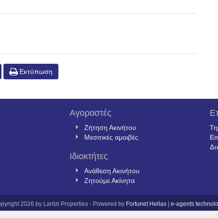
Εκτύπωση
Αγοραστές
Ε
Ζήτηση Ακινήτου
Τ
Μεσιτικές αμοιβές
Em
Δι
Ιδιοκτήτες
Ανάθεση Ακινήτου
Ζητούμε Ακίνητα
pyright 2026 by Lantzi Properties - Powered by
Fortunet Hellas
|
e-agents technol