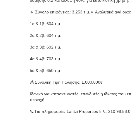
δόμησης 0,2 και κάλυψη 40%, για κατοικιστική χρήση.
🔹 Σύνολο επιφάνειας: 3.253 τ.μ.🔹 Αναλυτικά ανά οικ
1α & 1β: 604 τ.μ.
2α & 2β: 604 τ.μ.
3α & 3β: 692 τ.μ.
4α & 4β: 703 τ.μ.
5α & 5β: 650 τ.μ.
💰 Συνολική Τιμή Πώλησης: 1.000.000€
Ιδανικό για κατασκευαστές, επενδυτές ή ιδιώτες που
περιοχή.
📞 Για πληροφορίες:Lantzi PropertiesΤηλ.: 210 98.58.0