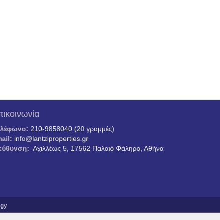
πικοινωνία
ηλέφωνο:
210-9858040 (20 γραμμές)
ail:
info@lantziproperties.gr
εύθυνση:
Αχιλλέως 5, 17562 Παλαιό Φάληρο, Αθήνα
ogy