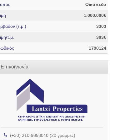
Τύπος
Οικόπεδο
ιμή
1.000.000€
μβαδόν (τ.μ.)
3303
ιμή/τ.μ.
303€
ωδικός
1790124
Επικοινωνία
(+30) 210-9858040 (20 γραμμές)