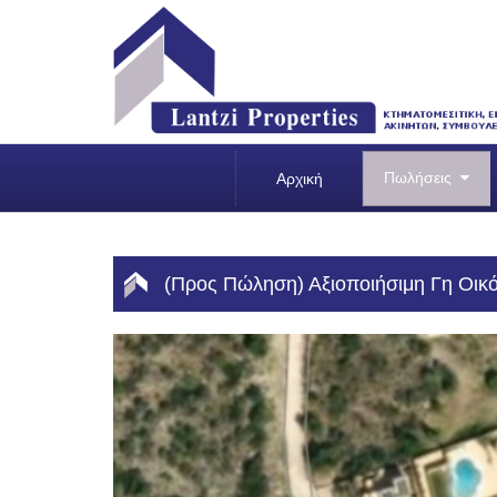
Πωλήσεις
Αρχική
(Προς Πώληση) Αξιοποιήσιμη Γη Οικόπ