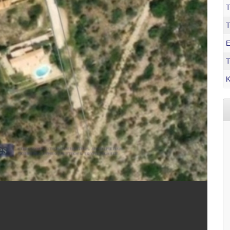
Τ
Ε
Τ
Κ