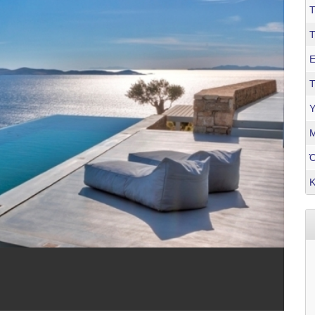
Τ
Ε
Τ
Υ
Μ
Κ