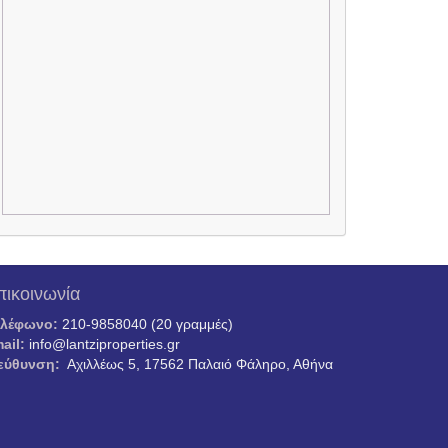
πικοινωνία
ηλέφωνο:
210-9858040 (20 γραμμές)
ail:
info@lantziproperties.gr
εύθυνση:
Αχιλλέως 5, 17562 Παλαιό Φάληρο, Αθήνα