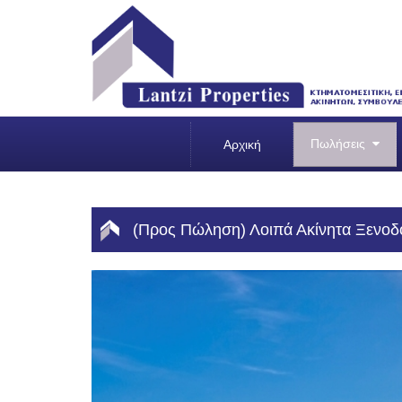
Πωλήσεις
Αρχική
(Προς Πώληση) Λοιπά Ακίνητα Ξενοδοχ