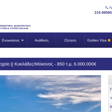
Άμ
210-98580
Ενοικιάσεις
Ανάθεση
Ζήτηση
Golden Visa
είο || Κυκλάδες/Μύκονος - 850 τ.μ, 6.000.000€
Π
Υ
Κ