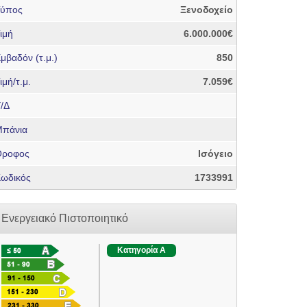
Τύπος
Ξενοδοχείο
ιμή
6.000.000€
μβαδόν (τ.μ.)
850
ιμή/τ.μ.
7.059€
/Δ
πάνια
Όροφος
Ισόγειο
ωδικός
1733991
Ενεργειακό Πιστοποιητικό
Κατηγορία A