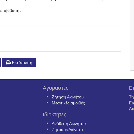
μεταβίβασης.
Εκτύπωση
Αγοραστές
Ε
Ζήτηση Ακινήτου
Τ
Μεσιτικές αμοιβές
Em
Δι
Ιδιοκτήτες
Ανάθεση Ακινήτου
Ζητούμε Ακίνητα