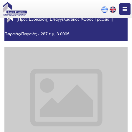
Togg
navig
(Προς Ενοικίαση) Επαγγελματικός Χώρος Γραφείο ||
Πειραιάς/Πειραιάς - 287 τ.μ, 3.000€