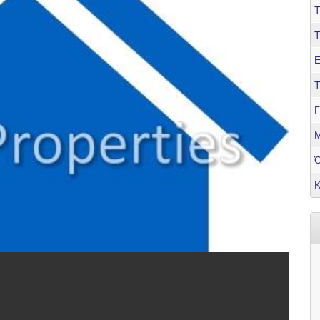
Τ
Ε
Τ
Γ
Μ
Κ