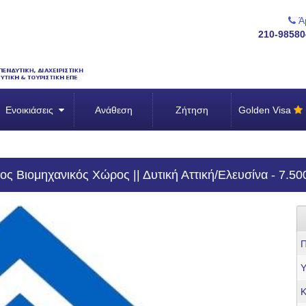
Άμ
210-98580
Ενοικιάσεις
Ανάθεση
Ζήτηση
Golden Visa
 Βιομηχανικός Χώρος || Δυτική Αττική/Ελευσίνα - 7.500
Π
Υ
Κ