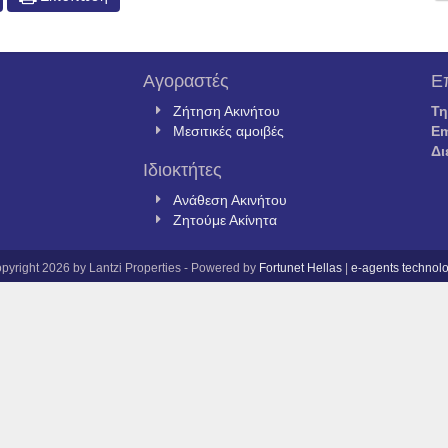
Αγοραστές
Ε
Ζήτηση Ακινήτου
Τ
Μεσιτικές αμοιβές
Em
Δι
Ιδιοκτήτες
Ανάθεση Ακινήτου
Ζητούμε Ακίνητα
pyright 2026 by Lantzi Properties - Powered by
Fortunet Hellas
|
e-agents technol