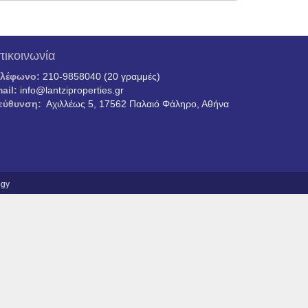
πικοινωνία
ηλέφωνο:
210-9858040 (20 γραμμές)
ail:
info@lantziproperties.gr
εύθυνση:
Αχιλλέως 5, 17562 Παλαιό Φάληρο, Αθήνα
ogy