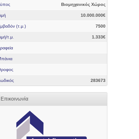
Τύπος
Βιομηχανικός Χώρος
ιμή
10.000.000€
μβαδόν (τ.μ.)
7500
ιμή/τ.μ.
1.333€
ραφεία
πάνια
Όροφος
ωδικός
283673
Επικοινωνία