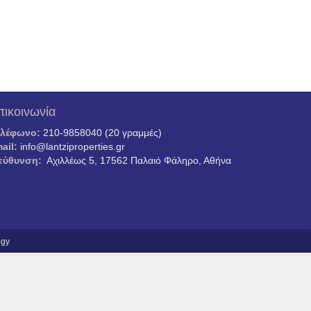
πικοινωνία
ηλέφωνο:
210-9858040 (20 γραμμές)
ail:
info@lantziproperties.gr
εύθυνση:
Αχιλλέως 5, 17562 Παλαιό Φάληρο, Αθήνα
ogy