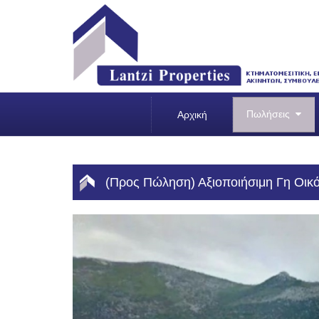
Πωλήσεις
Αρχική
(Προς Πώληση) Αξιοποιήσιμη Γη Οικόπε