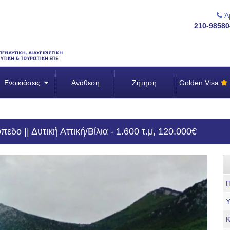
Άμ
210-98580
Ενοικιάσεις
Ανάθεση
Ζήτηση
Golden Visa
δο || Δυτική Αττική/Βίλια - 1.600 τ.μ, 120.000€
Π
Υ
Κ