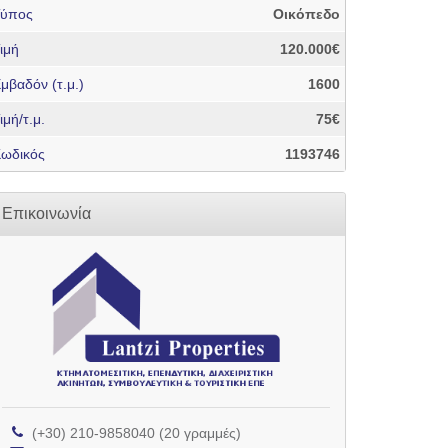
Τύπος
Οικόπεδο
ιμή
120.000€
μβαδόν (τ.μ.)
1600
ιμή/τ.μ.
75€
ωδικός
1193746
Επικοινωνία
(+30) 210-9858040 (20 γραμμές)