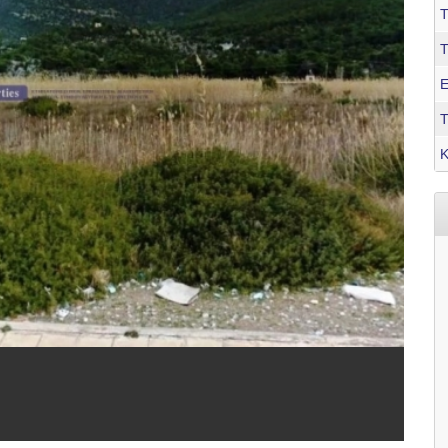
Τ
Ε
Τ
Κ