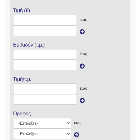
Τιμή (€)
έως
Εμβαδόν (τ.μ.)
έως
Τιμή/τ.μ.
έως
Όροφος
έως