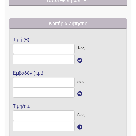
Τύποι Ακινήτων
Κριτήρια Ζήτησης
Τιμή (€)
έως
Εμβαδόν (τ.μ.)
έως
Τιμή/τ.μ.
έως