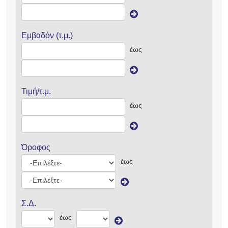
Εμβαδόν (τ.μ.)
έως
Τιμή/τ.μ.
έως
Όροφος
έως
Σ.Δ.
έως