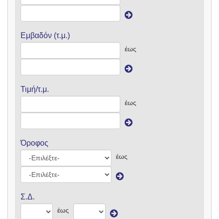
Εμβαδόν (τ.μ.)
έως
Τιμή/τ.μ.
έως
Όροφος
έως
Σ.Δ.
έως