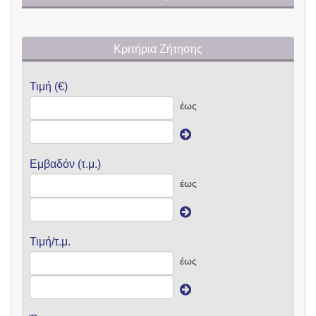
Κριτήρια Ζήτησης
Τιμή (€)
έως
Εμβαδόν (τ.μ.)
έως
Τιμή/τ.μ.
έως