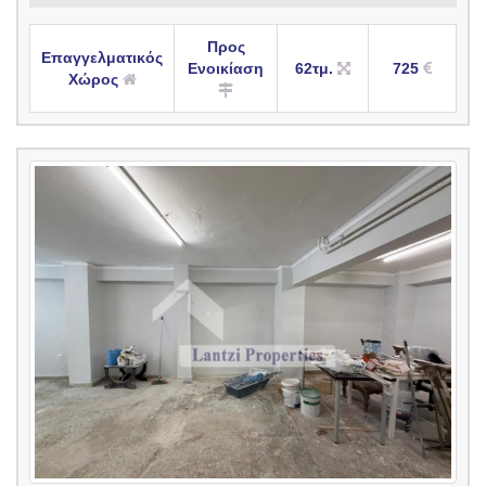
Προς
Επαγγελματικός
Ενοικίαση
62τμ.
725
Χώρος