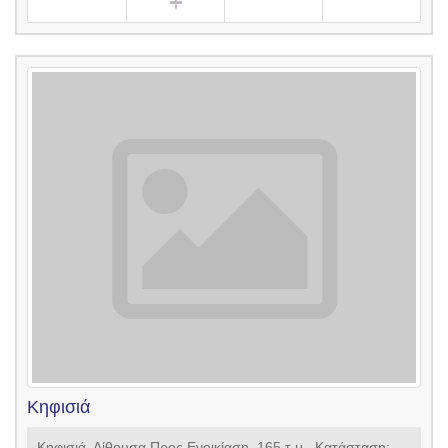
Κηφισιά
Κηφισιά, Αίθουσα Προς Ενοικίαση, 165 τ.μ., Κατάσταση: