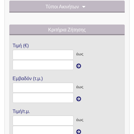
Τύποι Ακινήτων
Κριτήρια Ζήτησης
Τιμή (€)
έως
Εμβαδόν (τ.μ.)
έως
Τιμή/τ.μ.
έως