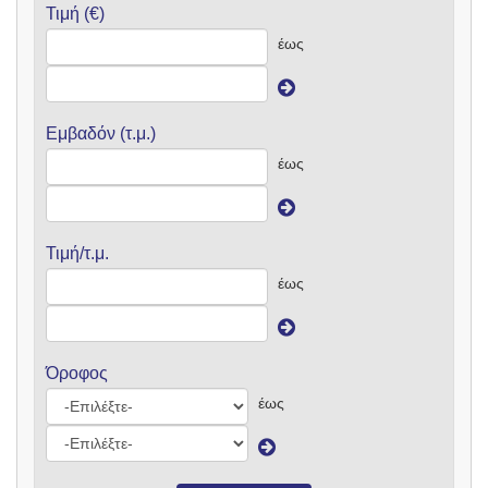
Τιμή (€)
έως
Εμβαδόν (τ.μ.)
έως
Τιμή/τ.μ.
έως
Όροφος
έως