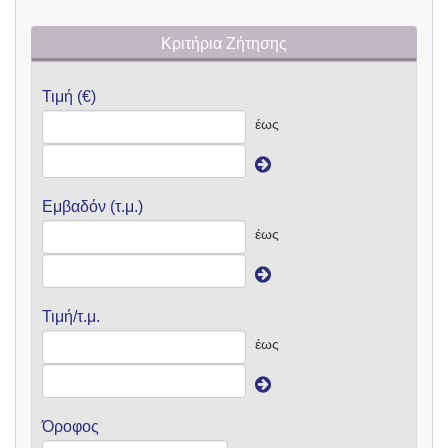
Κριτήρια Ζήτησης
Τιμή (€)
έως
Εμβαδόν (τ.μ.)
έως
Τιμή/τ.μ.
έως
Όροφος